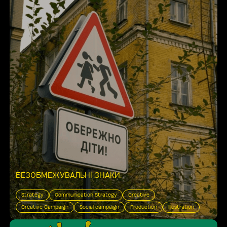
БЕЗОБМЕЖУВАЛЬНІ ЗНАКИ
.
Strategy
Communication Strategy
Creative
Creative Campaign
Social campaign
Production
Illustration