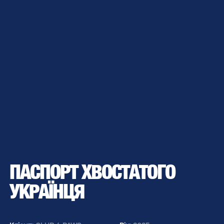
ПАСПОРТ ХВОСТАТОГО
УКРАЇНЦЯ